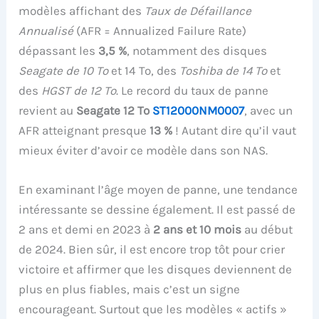
modèles affichant des
Taux de Défaillance
Annualisé
(AFR = Annualized Failure Rate)
dépassant les
3,5 %
, notamment des disques
Seagate de 10 To
et 14 To, des
Toshiba de 14 To
et
des
HGST de 12 To
. Le record du taux de panne
revient au
Seagate 12 To
ST12000NM0007
, avec un
AFR atteignant presque
13 %
! Autant dire qu’il vaut
mieux éviter d’avoir ce modèle dans son NAS.
En examinant l’âge moyen de panne, une tendance
intéressante se dessine également. Il est passé de
2 ans et demi en 2023 à
2 ans et 10 mois
au début
de 2024. Bien sûr, il est encore trop tôt pour crier
victoire et affirmer que les disques deviennent de
plus en plus fiables, mais c’est un signe
encourageant. Surtout que les modèles « actifs »