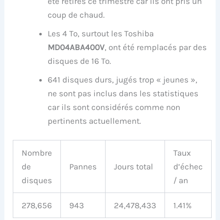
été retirés ce trimestre car ils ont pris un
coup de chaud.
Les 4 To, surtout les Toshiba
MD04ABA400V
, ont été remplacés par des
disques de 16 To.
641 disques durs, jugés trop « jeunes »,
ne sont pas inclus dans les statistiques
car ils sont considérés comme non
pertinents actuellement.
Nombre
Taux
de
Pannes
Jours total
d’échec
disques
/ an
278,656
943
24,478,433
1.41%