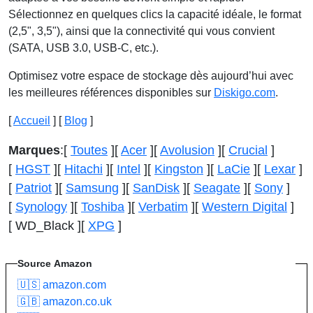
Sélectionnez en quelques clics la capacité idéale, le format
(2,5", 3,5"), ainsi que la connectivité qui vous convient
(SATA, USB 3.0, USB-C, etc.).
Optimisez votre espace de stockage dès aujourd’hui avec
les meilleures références disponibles sur
Diskigo.com
.
[
Accueil
] [
Blog
]
Marques
:
[
Toutes
]
[
Acer
]
[
Avolusion
]
[
Crucial
]
[
HGST
]
[
Hitachi
]
[
Intel
]
[
Kingston
]
[
LaCie
]
[
Lexar
]
[
Patriot
]
[
Samsung
]
[
SanDisk
]
[
Seagate
]
[
Sony
]
[
Synology
]
[
Toshiba
]
[
Verbatim
]
[
Western Digital
]
[ WD_Black ]
[
XPG
]
Source
Amazon
🇺🇸 amazon.com
🇬🇧 amazon.co.uk