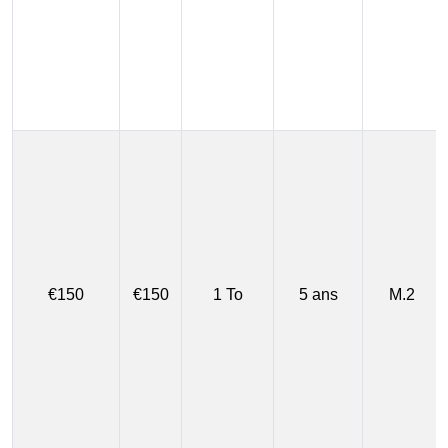
€150
€150
1 To
5 ans
M.2