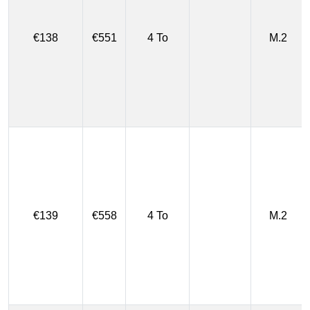
€138
€551
4 To
M.2
€139
€558
4 To
M.2