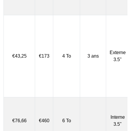
Externe
€43,25
€173
4 To
3 ans
3.5"
Interne
€76,66
€460
6 To
3.5"