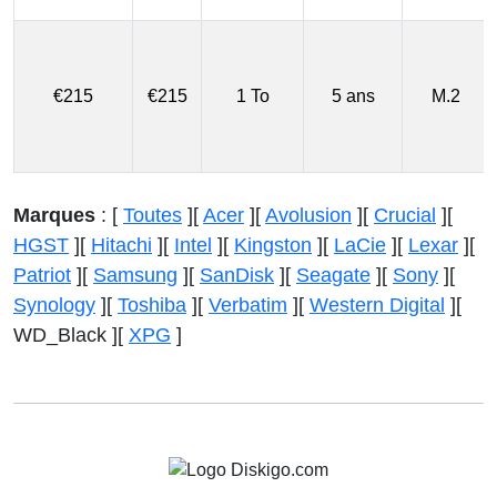
€215
€215
1 To
5 ans
M.2
Marques
:
[
Toutes
]
[
Acer
]
[
Avolusion
]
[
Crucial
]
[
HGST
]
[
Hitachi
]
[
Intel
]
[
Kingston
]
[
LaCie
]
[
Lexar
]
[
Patriot
]
[
Samsung
]
[
SanDisk
]
[
Seagate
]
[
Sony
]
[
Synology
]
[
Toshiba
]
[
Verbatim
]
[
Western Digital
]
[
WD_Black ]
[
XPG
]