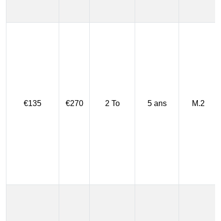
€135
€270
2 To
5 ans
M.2