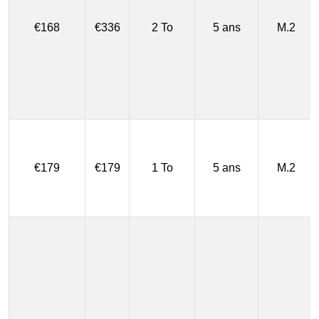
€168
€336
2 To
5 ans
M.2
€179
€179
1 To
5 ans
M.2