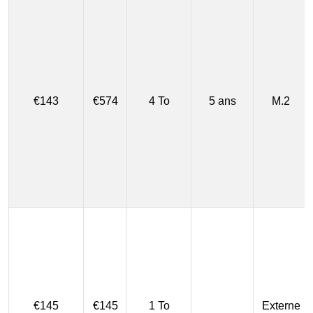
€143
€574
4 To
5 ans
M.2
€145
€145
1 To
Externe