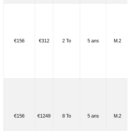
€156
€312
2 To
5 ans
M.2
€156
€1249
8 To
5 ans
M.2