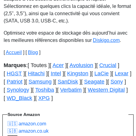
Sélectionnez en quelques clics la capacité idéale, le format
(2,5", 3,5"), ainsi que la connectivité qui vous convient
(SATA, USB 3.0, USB-C, etc.).
Optimisez votre espace de stockage dès aujourd’hui avec
les meilleures références disponibles sur
Diskigo.com
.
[
Accueil
] [
Blog
]
Marques
:
[ Toutes ]
[
Acer
]
[
Avolusion
]
[
Crucial
]
[
HGST
]
[
Hitachi
]
[
Intel
]
[
Kingston
]
[
LaCie
]
[
Lexar
]
[
Patriot
]
[
Samsung
]
[
SanDisk
]
[
Seagate
]
[
Sony
]
[
Synology
]
[
Toshiba
]
[
Verbatim
]
[
Western Digital
]
[
WD_Black
]
[
XPG
]
Source
Amazon
🇺🇸 amazon.com
🇬🇧 amazon.co.uk