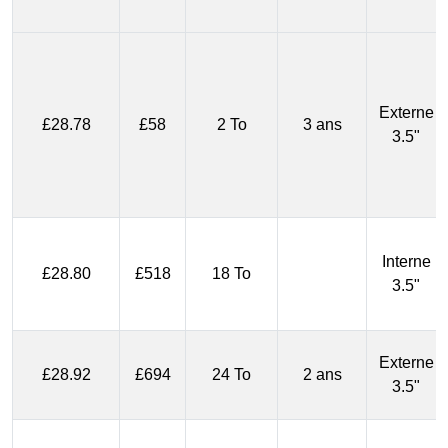
Externe
£28.78
£58
2 To
3 ans
3.5"
Interne
£28.80
£518
18 To
3.5"
Externe
£28.92
£694
24 To
2 ans
3.5"