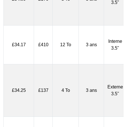
3.5"
Interne
£34.17
£410
12 To
3 ans
3.5"
Externe
£34.25
£137
4 To
3 ans
3.5"