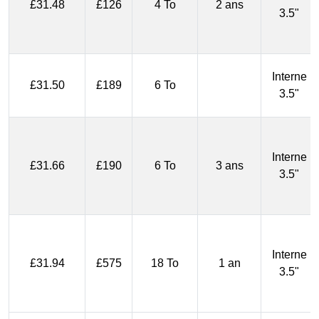
£31.48
£126
4 To
2 ans
3.5"
Interne
£31.50
£189
6 To
3.5"
Interne
£31.66
£190
6 To
3 ans
3.5"
Interne
£31.94
£575
18 To
1 an
3.5"