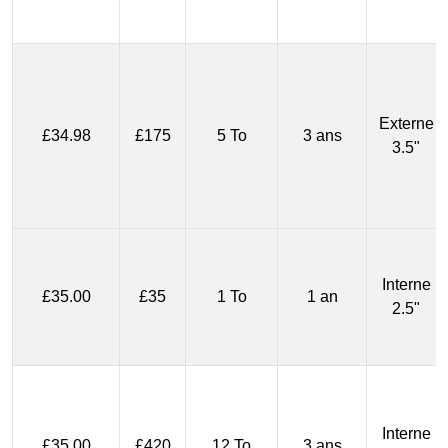
Externe
£34.98
£175
5 To
3 ans
3.5"
Interne
£35.00
£35
1 To
1 an
2.5"
Interne
£35.00
£420
12 To
3 ans