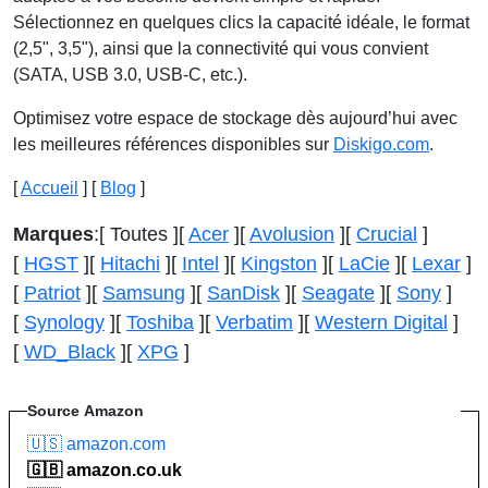
Sélectionnez en quelques clics la capacité idéale, le format
(2,5", 3,5"), ainsi que la connectivité qui vous convient
(SATA, USB 3.0, USB-C, etc.).
Optimisez votre espace de stockage dès aujourd’hui avec
les meilleures références disponibles sur
Diskigo.com
.
[
Accueil
] [
Blog
]
Marques
:
[ Toutes ]
[
Acer
]
[
Avolusion
]
[
Crucial
]
[
HGST
]
[
Hitachi
]
[
Intel
]
[
Kingston
]
[
LaCie
]
[
Lexar
]
[
Patriot
]
[
Samsung
]
[
SanDisk
]
[
Seagate
]
[
Sony
]
[
Synology
]
[
Toshiba
]
[
Verbatim
]
[
Western Digital
]
[
WD_Black
]
[
XPG
]
Source
Amazon
🇺🇸 amazon.com
🇬🇧 amazon.co.uk