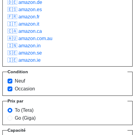
🇩🇪 amazon.de
🇪🇸 amazon.es
🇫🇷 amazon.fr
🇮🇹 amazon.it
🇨🇦 amazon.ca
🇦🇺 amazon.com.au
🇮🇳 amazon.in
🇸🇪 amazon.se
🇮🇪 amazon.ie
Condition
Neuf
Occasion
Prix par
To (Tera)
Go (Giga)
Capacité