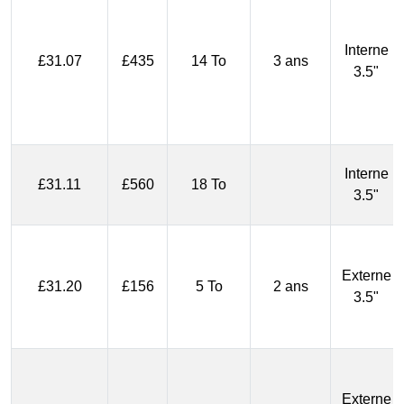
Interne
£31.07
£435
14 To
3 ans
3.5"
Interne
£31.11
£560
18 To
3.5"
Externe
£31.20
£156
5 To
2 ans
3.5"
Externe