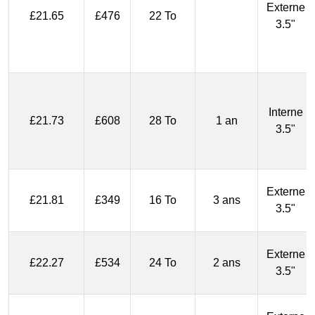
Externe
£21.65
£476
22 To
3.5"
Interne
£21.73
£608
28 To
1 an
3.5"
Externe
£21.81
£349
16 To
3 ans
3.5"
Externe
£22.27
£534
24 To
2 ans
3.5"