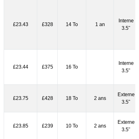
Interne
£23.43
£328
14 To
1 an
3.5"
Interne
£23.44
£375
16 To
3.5"
Externe
£23.75
£428
18 To
2 ans
3.5"
Externe
£23.85
£239
10 To
2 ans
3.5"